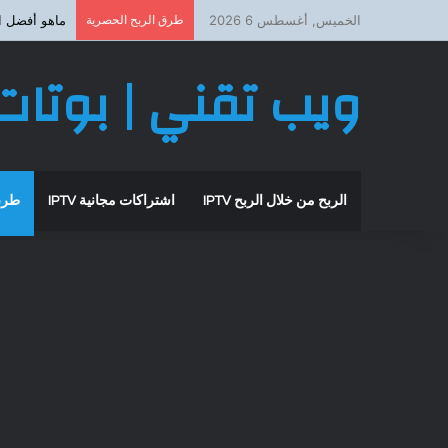
الخميس, أغسطس 6 2026
طرق الربح الحصرية
ماهو أفضل اشتراك iptv
ويب تقني | بوتات 
الربح من خلال الربح IPTV
اشتراكات مجانية IPTV
طرق