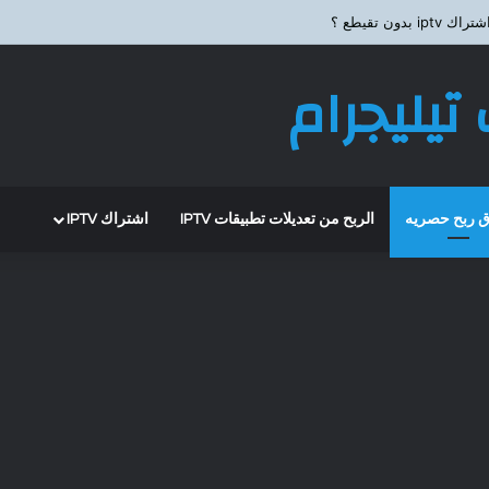
 بدون تقيطع ؟
تيليجرام
 ربح حصريه
الربح من تعديلات تطبيقات IPTV
اشتراك IPTV