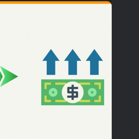
ب
ر
ي
د
ا
إ
ل
ك
ت
ر
و
ن
ي
ا