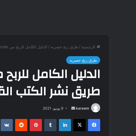
الرئيسية
/
طرق ربح حصريه
/
الدليل الكامل للربح من Amazon Kindle عن طريق نشر الكتب القليلة المحتوى
طرق ربح حصريه
طريق نشر الكتب الق
kareem
أ
9 يونيو، 2021
ر
فيسبوك
‫X
لينكدإن
‏Tumblr
بينتيريست
‏Reddit
‏te
س
ل