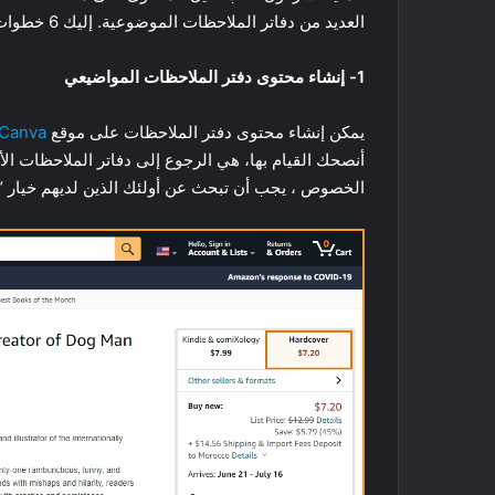
العديد من دفاتر الملاحظات الموضوعية. إليك 6 خطوات عملية التي يجب اتباعها لكسب المال على هذه المنصة :
1- إنشاء محتوى دفتر الملاحظات المواضيعي
يمكن إنشاء محتوى دفتر الملاحظات على موقع
Canva
أنصحك القيام بها، هي الرجوع إلى دفاتر الملاحظات ال
الخصوص ، يجب أن تبحث عن أولئك الذين لديهم خيار “Look Inside” كما هو مبين في الصورة