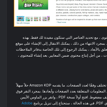
توى ، مع تحديد العناصر التي ستكون مفيدة لك فقط. بهذه
مجرد الانتهاء من ذلك ، يمكنك الانتقال إلى الإنشاء على موقع
ا يتعلق بالأبعاد ، يمكنك الرجوع إلى تلك الخاصة بدفاتر الملاحظات
ت ، من أجل إنتاج محتوى ضمن المعايير. بعد إنشاء للمحتوى ،
من الضروري أولاً وقبل كل شيء تحديد أن أبعاد الغلاف تختلف وفقًا لعدد الصفحات. ما يقدمه Amazon KDP حلاً سهلاً
 المعلومات المتعلقة بعدد الصفحات وأبعادها. بمجرد النقر فوق
“تنزيل نموذج الغلاف” ، توفر لك أمازون نسختين في ملف مضغوط. افتح أولاً نسخة PDF ، وانقر بزر الماوس الأيمن
نامج
Adobe