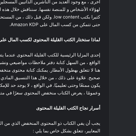
أخرى ، مع وجود العديد من الناشرين الذاتيين المسجلين 
لهؤلاء الأشخاص و للمنصة نفسها. سنناقش خلال هذه ال
كثيرا بكتب low content. ولكن قبل ذ
حتى تتمكن من كسب المال على Amazon KDP.
لماذا ستختار الكتب القليلة المحتوى لكسب المال على Amazon KDP
الواقع ، من السهل كتابة دفتر ملاحظات مواضيعي ونشر
هنا لا تتعلق بهطول الأمطار. يمكنك كتابة محتوى منخ
صحيح. علاوة على ذلك ، من خلال هذا التنسيق المادي
يكون ممتعًا وحتى تعليميًا. في الواقع ، لا يوجد حد للإ
وعمومًا ، يعرض الكتاب منخفض المحتوى سعرًا في متنا
أسرار نجاح الكتب القليلة المحتوى
المعايير، تتعلق بشكل خاص بما يلي :