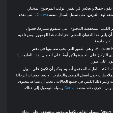
 يكون جميلا و يعكس في نفس الوقت الموضوع المختار.
تلفة لهذا الغرض. على سبيل المثال منصة
Canva
، التي تقدم
ر الكتب المنخفضة المحتوى التي ستقوم بنشرها، فضول
ن يلبي هذا العنوان المعني احتياجات هذا الجمهور. ومن ناحية
كثر جاذبية.
معيار آخر مهم في رحلتك على منصة Amazon Kdp، و هي الصور التي يجب تضمينها في دفتر
لتركيز على الجودة ولكن أيضًا على الجمال. هذا بالطبع ، إذا
توى على صور.
 الكتب القليلة المحتوى أصلية. يمكن أن تكون على سبيل
ملاحظات حول أفضل المصيد والتجارب. أو دفتر يوميات الرحالة
 وغير ذلك الكثير. في جميع الحالات ، يجب أن تساعد محتوى
 ومرة أخرى ، تعد منصة
Canva
وسيلة للوصول إلى هناك.
عملية نشر أول كتاب قليل المحتوى على منصة Amazon KDP بسيطة للغاية ولكنها منهجية، ستشجعك على إنشاء