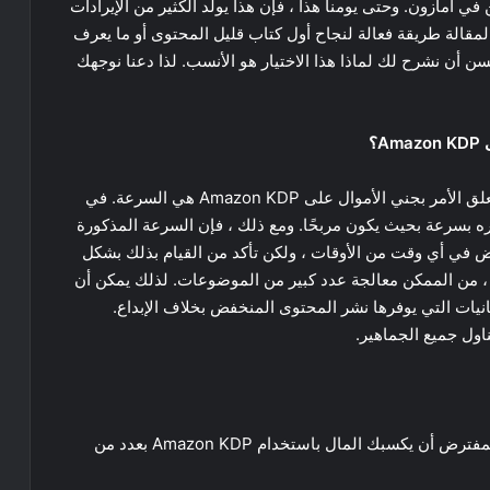
في أمازون. وحتى يومنا هذا ، فإن هذا يولد الكثير من الإيرادات
مقالة طريقة فعالة لنجاح أول كتاب قليل المحتوى أو ما يعرف
لك ، من المستحسن أن نشرح لك لماذا هذا الاختيار هو الأنسب. لذا دعنا نوجهك
؟
إحدى المزايا الرئيسية للكتب القليلة المحتوى عندما يتعلق الأمر بجني الأموال على Amazon KDP هي السرعة. في
ه بسرعة بحيث يكون مربحًا. ومع ذلك ، فإن السرعة المذكورة
فض في أي وقت من الأوقات ، ولكن تأكد من القيام بذلك بشكل
 ، من الممكن معالجة عدد كبير من الموضوعات. لذلك يمكن أن
مكانيات التي يوفرها نشر المحتوى المنخفض بخلاف الإبداع.
ول جميع الجماهير.
يجب أن يفي الكتاب ذو المحتوى المنخفض الذي من المفترض أن يكسبك المال باستخدام Amazon KDP بعدد من