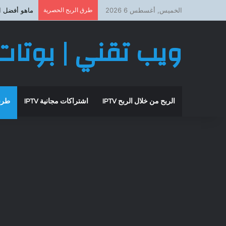
الخميس, أغسطس 6 2026
طرق الربح الحصرية
ماهو أفضل اشتراك iptv
ويب تقني | بوتات 
الربح من خلال الربح IPTV
اشتراكات مجانية IPTV
طرق