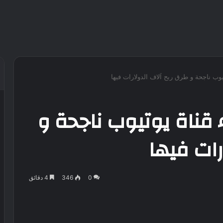
يوب ناجحة و طرق ربح اَلاف الدولارات فيها
ء قناة يوتيوب ناجحة و
رات فيها
0
346
4 دقائق
VKontak