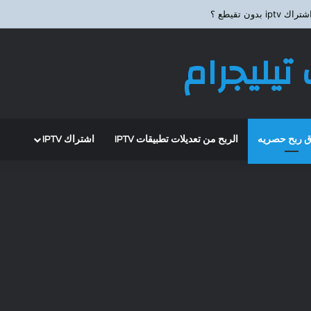
 بدون تقيطع ؟
تيليجرام
 ربح حصريه
الربح من تعديلات تطبيقات IPTV
اشتراك IPTV