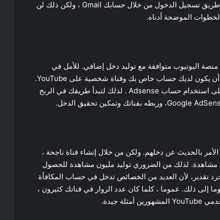
بداية، يمكنك إنشاء قناة اليوتيوب الخاصة بك فقط عن طريق تسجيل الدخول من خلال حسابك Gmail ، ولكن ذلك لن
الخطوات الموضحة أدناه.
نصة اليوتيوب متوافقة مع توليد دخل إضافي. للأمل في
الحصول على مكافأة مهما كانت صغيرة ، من الطبيعي أن يكون لديك حساب خاص بك وقناة شخصية على YouTube.
وفي الوقت نفسه ، من الضروري أن تكون قادرًا أيضا على استخدام حساب Adsense . لذلك لتبدأ طريقك في الربح
Yo هادئين عندما يتعلق الأمر بالحديث عن دخلهم. ولكن من خلال إنشاء قناة ناجحة ،
يبدو أنه من الممكن كسب حوالي دولار واحد لكل 1000 مشاهدة. لذلك من الضروري توليد مليون مشاهدة للحصول
ن هذا مجرد تقدير، لأن العديد من الخصائص تدخل في حساب المكافأة
ا إلى ذلك. عموما ، كلما كان عدد الزوار في قناتك كثيرون ،
لة جيدة.