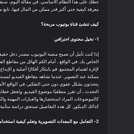
حظك على هذا النظام الأساسي. في مقالة اليوم، سنقدم
معرفة كيفية جني أكبر قدر ممكن من المال فيها، تابع م
كيف تنشئ قناة يوتيوب مربحة؟
1- تخيل محتوى احترافي
إذا كنت تأمل أن تصبح منصة اليوتيوب مصدر دخل حقيق
الخاص بك. في الواقع ، أمام الكم الهائل من مقاطع الف
لإثارة اهتمام المجتمع. قم بابتكار أفكارًا أصلية و الإ
يتحدثون بشكل عفوي دون حتى التفكير، في الواقع الأم
التحدث ، أن تقرر منطقيًا موضوع الفيديو. ولجعل خطابك م
كالموضوعات المراد استحضارها والعبارات المهمة والكل
كذالك الديكور. كل هذه التفاصيل تستحق دراسة متأنية
2- التعامل مع المعدات التصويرية وتعلم كيفية استخدامها