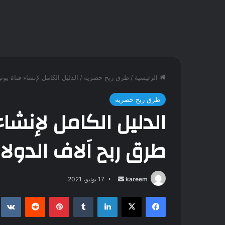
الرئيسية
/
طرق ربح حصريه
/
الدليل الكامل لإنشاء قناة يوت
طرق ربح حصريه
الدليل الكامل لإنشا
طرق ربح اَلاف الدولا
kareem
أ
17 يونيو، 2021
ر
فيسبوك
‫X
لينكدإن
‏Tumblr
بينتيريست
‏Reddit
‏te
س
ل