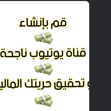
ب
ر
ي
د
ا
إ
ل
ك
ت
ر
و
ن
ي
ا