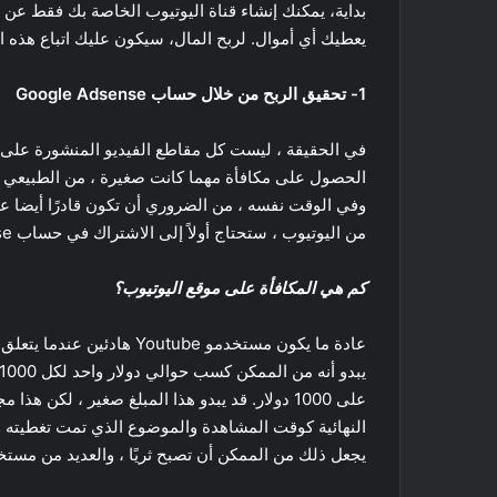
يعطيك أي أموال. لربح المال، سيكون عليك اتباع هذه 
1- تحقيق الربح من خلال حساب Google Adsense
في الحقيقة ، ليست كل مقاطع الفيديو المنشورة على م
من اليوتيوب ، ستحتاج أولاً إلى الاشتراك في حساب Google AdSense، وربطه بقناتك وتمكين تحقيق الدخل.
كم هي المكافأة على موقع اليوتيوب؟
عادة ما يكون مستخدمو utube
على 1000 دولار. قد يبدو هذا المبلغ صغير ، لك
النهائية كوقت المشاهدة والموضوع الذي تمت تغطيته وم
يجعل ذلك من الممكن أن تصبح ثريًا ، والعديد من مستخدمي YouTube المشهورين أمث