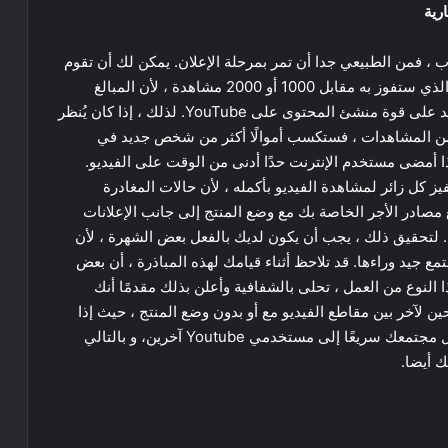
، فمن الطبيعي جدا أن تمر بمرحلة الإعلان. يمكن لك أن تقوم
بتفعيلها في كل فيديو نشرته. لا يمكنني إخبارك بالمبلغ الذي ستفوز به مقابل 1000 أو 2000 مشاهدة ، لأن المبالغ
الممنوحة لا تعتمد فقط على عدد المشاهدات ، بل تعتمد على قوة منشئ المحتوى على YouTube. لذلك ، إذا كان يُنظر
من المشاهدات ، فستكسب أموالًا أكثر من شخص جديد في
ذا أمضى مستخدم الإنترنت حدًا أدنى من الوقت على الفيديو.
 كل زائر لمشاهدة الفيديو بأكمله ، لأن حالات المغادرة
مصادر الأجر الخاصة بك مع وضع المنتج إلى جانب الإعلانات
ه. لتحقيق ذلك ، يجب أن يكون لديك بالفعل بعض الشهرة ، لأن
ع جيد وراءها. قد تلاحظ أثناء قيامك لهذه المباذرة ، أن بعض
ا النوع من العمل ، تحلى بالشفافية وأعلن بذلك مقدمًا أنك
لآخر بين مقاطع الفيديو مع أو بدون وضع المنتج ، حيث إذا
أنشأت كل محتوى فيديو لعلامة تجارية معينة ، فسيتحول مجتمعك سريعًا إلى مستخدمي Youtube آخرين، و بالتالي
ك أيضا.