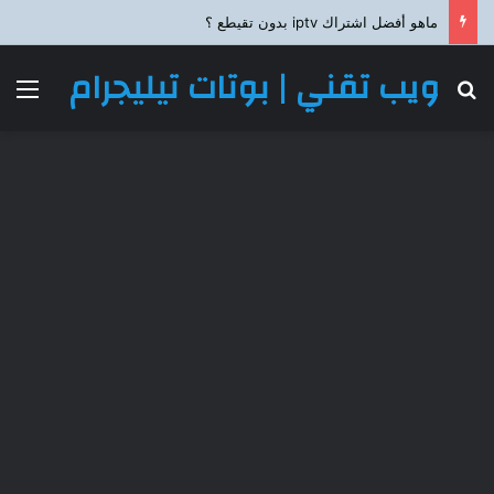
ماهو أفضل اشتراك iptv بدون تقيطع ؟
ويب تقني | بوتات تيليجرام
بحث عن
الق