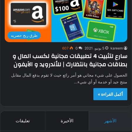
طرق ربح حصريه
kareem
5 يونيو، 2021
0
607
سارع لتثبيت 4 تطبيقات مجانية لكسب المال و
بطاقات مجانية بانتظارك | للأندرويد و الآيفون
الحصول على شيء مجاني هو أمر رائع حيث لا تقوم بدفع المال مقابل
منتج جيد أو خدمة أو أي شيء…
أكمل القراءة »
الأشهر
الأخيرة
تعليقات