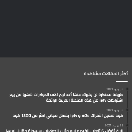
أكثر المقالات مشاهدة
5 يونيو، 2021
طريقة محتكرة لن يخبرك عنها أحد لربح الاف الدولارات شهريا من بيع
اشتراكات iptv عن هذه المنصة العربية الرائعة
5 يونيو، 2021
كود تفعيل اشتراك m3u و iptv بشكل مجاني اكثر من 1500 كود
23 يونيو، 2021
إليك أفضل 6 ألعاب الفيديو لربح مئات الدولارات بسهولة مقابل لعبها