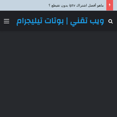
ماهو أفضل اشتراك iptv بدون تقيطع ؟
ويب تقني | بوتات تيليجرام
بحث عن
الق