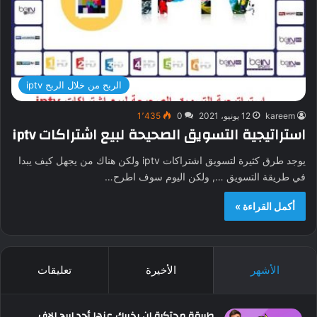
الربح من خلال الربح iptv
kareem
12 يونيو، 2021
0
1٬435
استراتيجية التسويق الصحيحة لبيع اشتراكات iptv
يوجد طرق كثيرة لتسويق اشتراكات iptv ولكن هناك من يجهل كيف يبدا
في طريقة التسويق …, ولكن اليوم سوف اطرح…
أكمل القراءة »
الأشهر
الأخيرة
تعليقات
طريقة محتكرة لن يخبرك عنها أحد لربح الاف