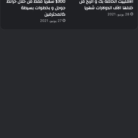
الأفلييت الخاصة بك و الربح من
300$ شهريا فقط من خلال خرائط
خلالها الآف الدولارات شهريا
جوجل و بخطوات بسيطة
كالمحترفين
28 يونيو، 2021
27 يونيو، 2021