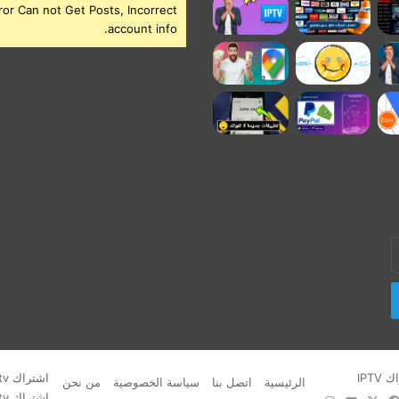
ror Can not Get Posts, Incorrect
account info.
IPTV
اشتراك iptv
الرئيسية
اتصل بنا
سياسة الخصوصية
من نحن
اشتراك iptv