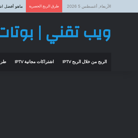
الأربعاء, أغسطس 5 2026
طرق الربح الحصرية
ماهو أفضل اشتراك iptv بد
ويب تقني | بوتات 
الربح من خلال الربح IPTV
اشتراكات مجانية IPTV
طرق