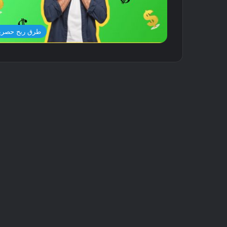
طرق ربح حصري