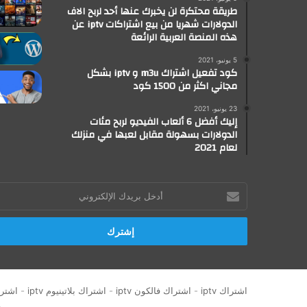
طريقة محتكرة لن يخبرك عنها أحد لربح الاف
الدولارات شهريا من بيع اشتراكات iptv عن
هذه المنصة العربية الرائعة
5 يونيو، 2021
كود تفعيل اشتراك m3u و iptv بشكل
مجاني اكثر من 1500 كود
23 يونيو، 2021
إليك أفضل 6 ألعاب الفيديو لربح مئات
الدولارات بسهولة مقابل لعبها في منزلك
لعام 2021
أدخل
بريدك
الإلكتروني
اشتراك iptv
-
اشتراك فالكون iptv
-
اشتراك بلاتينيوم iptv
-
اشتراك 