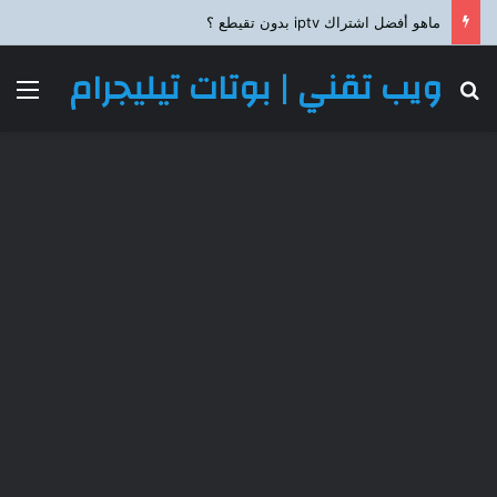
ماهو أفضل اشتراك iptv بدون تقيطع ؟
ويب تقني | بوتات تيليجرام
بحث عن
الق