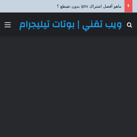
ماهو أفضل اشتراك iptv بدون تقيطع ؟
ويب تقني | بوتات تيليجرام
بحث عن
الق