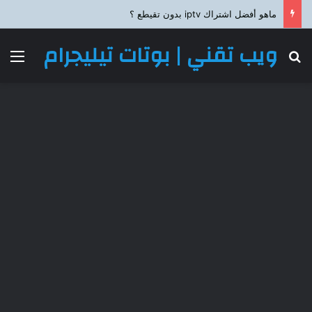
ماهو أفضل اشتراك iptv بدون تقيطع ؟
ويب تقني | بوتات تيليجرام
بحث عن
الق