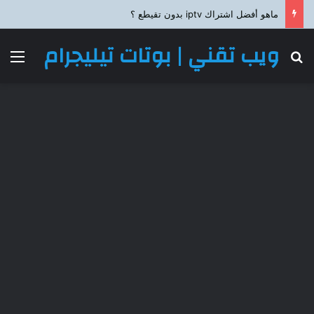
ماهو أفضل اشتراك iptv بدون تقيطع ؟
ويب تقني | بوتات تيليجرام
بحث عن
الق