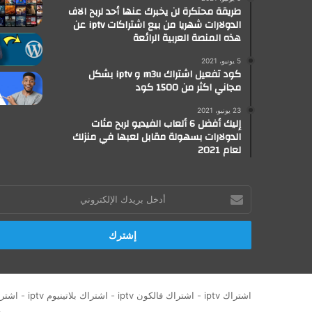
طريقة محتكرة لن يخبرك عنها أحد لربح الاف
الدولارات شهريا من بيع اشتراكات iptv عن
هذه المنصة العربية الرائعة
5 يونيو، 2021
كود تفعيل اشتراك m3u و iptv بشكل
مجاني اكثر من 1500 كود
23 يونيو، 2021
إليك أفضل 6 ألعاب الفيديو لربح مئات
الدولارات بسهولة مقابل لعبها في منزلك
لعام 2021
أدخل
بريدك
الإلكتروني
اشتراك iptv
-
اشتراك فالكون iptv
-
اشتراك بلاتينيوم iptv
-
اشتراك 