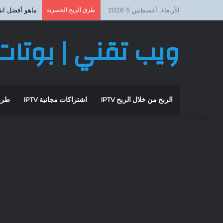
الأربعاء, أغسطس 5 2026
طرق الربح الحصرية
ماهو أفضل اشتراك iptv بد
ويب تقني | بوتات 
الربح من خلال الربح IPTV
اشتراكات مجانية IPTV
طرق