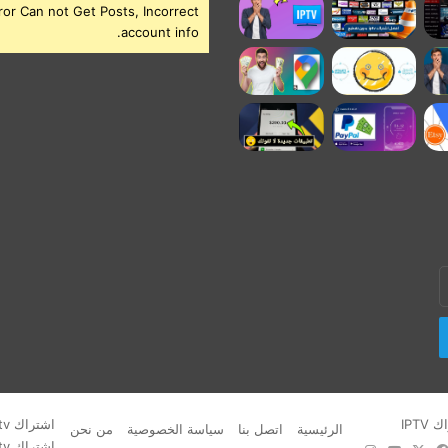
ror Can not Get Posts, Incorrect
account info.
IPTV
اشتراك iptv
الرئيسية
اتصل بنا
سياسة الخصوصية
من نحن
اشتراك iptv