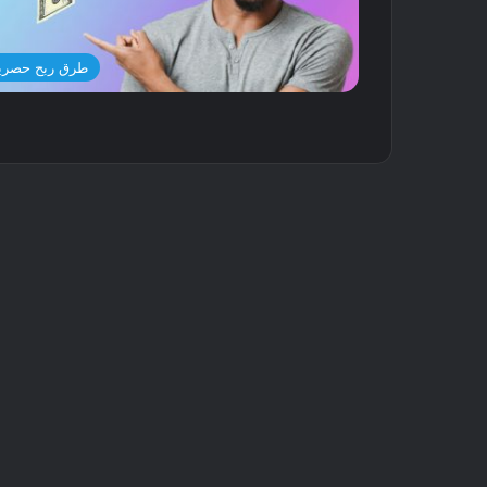
طرق ربح حصري