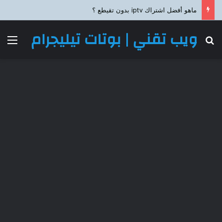
ماهو أفضل اشتراك iptv بدون تقيطع ؟
ويب تقني | بوتات تيليجرام
بحث عن
الق