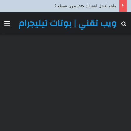
ماهو أفضل اشتراك iptv بدون تقيطع ؟
ويب تقني | بوتات تيليجرام
بحث عن
الق