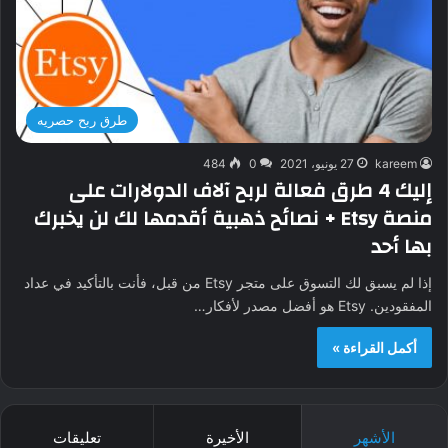
طرق ربح حصريه
kareem
27 يونيو، 2021
0
484
إليك 4 طرق فعالة لربح آلاف الدولارات على
منصة Etsy + نصائح ذهبية أقدمها لك لن يخبرك
بها أحد
إذا لم يسبق لك التسوق على متجر Etsy من قبل، فأنت بالتأكيد في عداد
المفقودين. Etsy هو أفضل مصدر لأفكار…
أكمل القراءة »
الأشهر
الأخيرة
تعليقات