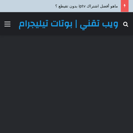
ماهو أفضل اشتراك iptv بدون تقيطع ؟
ويب تقني | بوتات تيليجرام
بحث عن
الق