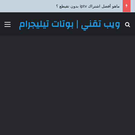
ماهو أفضل اشتراك iptv بدون تقيطع ؟
ويب تقني | بوتات تيليجرام
بحث عن
الق