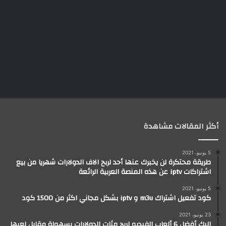
أكثر المقالات مشاهدة
5 يونيو، 2021
طريقة محتكرة لن يخبرك عنها أحد لربح الاف الدولارات شهريا من بيع
اشتراكات iptv عن هذه المنصة العربية الرائعة
5 يونيو، 2021
كود تفعيل اشتراك m3u و iptv بشكل مجاني اكثر من 1500 كود
23 يونيو، 2021
إليك أفضل 6 ألعاب الفيديو لربح مئات الدولارات بسهولة مقابل لعبها