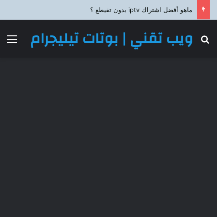
ماهو أفضل اشتراك iptv بدون تقيطع ؟
ويب تقني | بوتات تيليجرام
بحث عن
الق