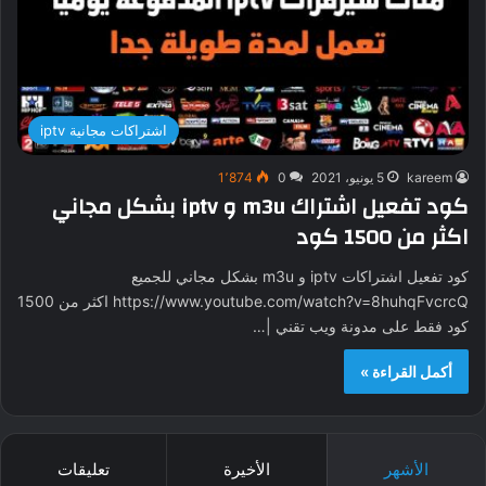
اشتراكات مجانية iptv
kareem
5 يونيو، 2021
0
1٬874
كود تفعيل اشتراك m3u و iptv بشكل مجاني
اكثر من 1500 كود
كود تفعيل اشتراكات iptv و m3u بشكل مجاني للجميع
https://www.youtube.com/watch?v=8huhqFvcrcQ اكثر من 1500
كود فقط على مدونة ويب تقني |…
أكمل القراءة »
الأشهر
الأخيرة
تعليقات