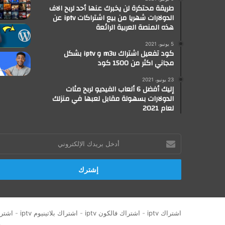
طريقة محتكرة لن يخبرك عنها أحد لربح الاف
الدولارات شهريا من بيع اشتراكات iptv عن
هذه المنصة العربية الرائعة
5 يونيو، 2021
كود تفعيل اشتراك m3u و iptv بشكل
مجاني اكثر من 1500 كود
23 يونيو، 2021
إليك أفضل 6 ألعاب الفيديو لربح مئات
الدولارات بسهولة مقابل لعبها في منزلك
لعام 2021
أدخل
بريدك
الإلكتروني
اشتراك iptv
-
اشتراك فالكون iptv
-
اشتراك بلاتينيوم iptv
-
اشتراك 