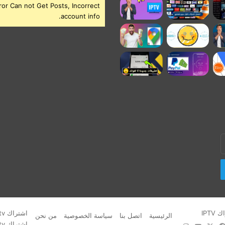
ror Can not Get Posts, Incorrect
account info.
IPTV
اشتراك iptv
الرئيسية
اتصل بنا
سياسة الخصوصية
من نحن
اشتراك iptv