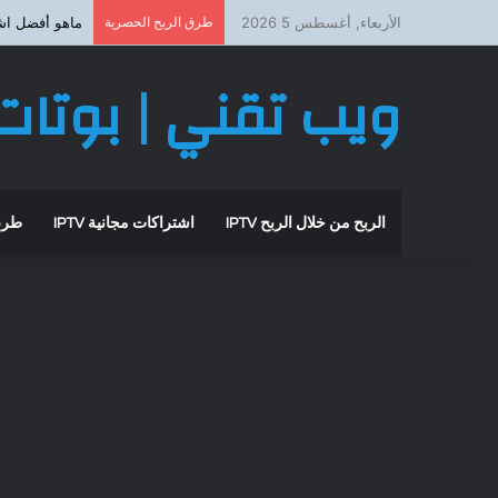
الأربعاء, أغسطس 5 2026
طرق الربح الحصرية
ماهو أفضل اشتراك iptv بد
ويب تقني | بوتات 
الربح من خلال الربح IPTV
اشتراكات مجانية IPTV
طرق