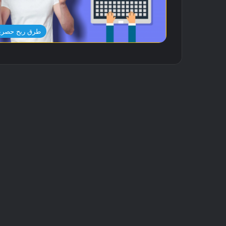
طرق ربح حصري