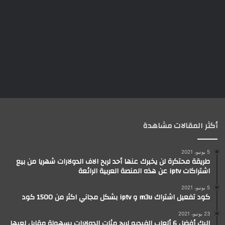
أكثر المقالات مشاهدة
5 يونيو، 2021
طريقة محتكرة لن يخبرك عنها أحد لربح الاف الدولارات شهريا من بيع
اشتراكات iptv عن هذه المنصة العربية الرائعة
5 يونيو، 2021
كود تفعيل اشتراك m3u و iptv بشكل مجاني اكثر من 1500 كود
23 يونيو، 2021
إليك أفضل 6 ألعاب الفيديو لربح مئات الدولارات بسهولة مقابل لعبها