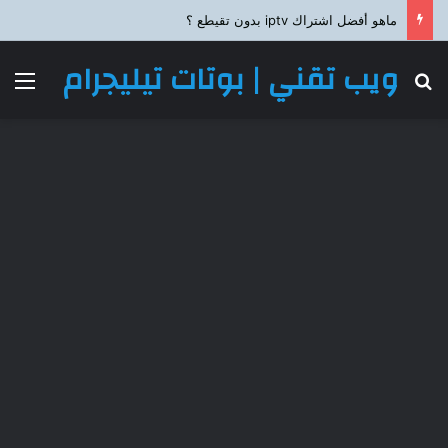
ماهو أفضل اشتراك iptv بدون تقيطع ؟
ويب تقني | بوتات تيليجرام
بحث عن
الق