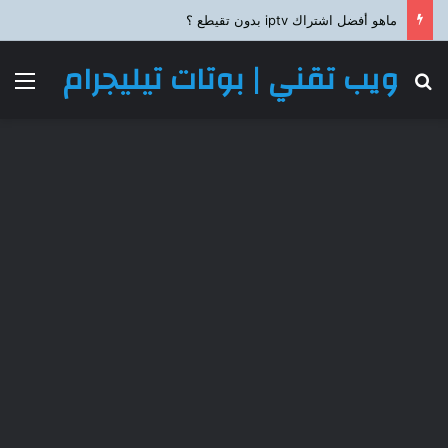
ماهو أفضل اشتراك iptv بدون تقيطع ؟
ويب تقني | بوتات تيليجرام
بحث عن
الق