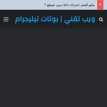
ماهو أفضل اشتراك iptv بدون تقيطع ؟
ويب تقني | بوتات تيليجرام
بحث عن
الق