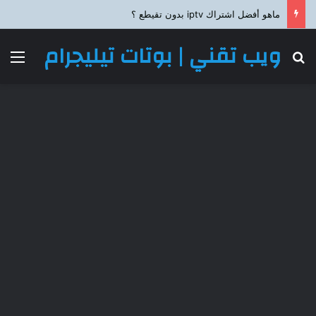
ماهو أفضل اشتراك iptv بدون تقيطع ؟
ويب تقني | بوتات تيليجرام
بحث عن
الق